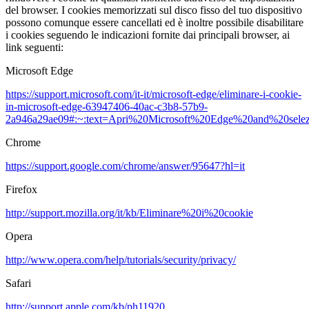
del browser. I cookies memorizzati sul disco fisso del tuo dispositivo
possono comunque essere cancellati ed è inoltre possibile disabilitare
i cookies seguendo le indicazioni fornite dai principali browser, ai
link seguenti:
Microsoft Edge
https://support.microsoft.com/it-it/microsoft-edge/eliminare-i-cookie-
in-microsoft-edge-63947406-40ac-c3b8-57b9-
2a946a29ae09#:~:text=Apri%20Microsoft%20Edge%20and%20selez
Chrome
https://support.google.com/chrome/answer/95647?hl=it
Firefox
http://support.mozilla.org/it/kb/Eliminare%20i%20cookie
Opera
http://www.opera.com/help/tutorials/security/privacy/
Safari
http://support.apple.com/kb/ph11920