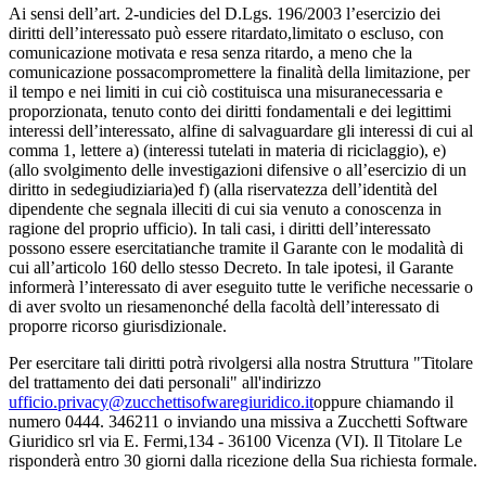
Ai sensi dell’art. 2-undicies del D.Lgs. 196/2003 l’esercizio dei
diritti dell’interessato può essere ritardato,limitato o escluso, con
comunicazione motivata e resa senza ritardo, a meno che la
comunicazione possacompromettere la finalità della limitazione, per
il tempo e nei limiti in cui ciò costituisca una misuranecessaria e
proporzionata, tenuto conto dei diritti fondamentali e dei legittimi
interessi dell’interessato, alfine di salvaguardare gli interessi di cui al
comma 1, lettere a) (interessi tutelati in materia di riciclaggio), e)
(allo svolgimento delle investigazioni difensive o all’esercizio di un
diritto in sedegiudiziaria)ed f) (alla riservatezza dell’identità del
dipendente che segnala illeciti di cui sia venuto a conoscenza in
ragione del proprio ufficio). In tali casi, i diritti dell’interessato
possono essere esercitatianche tramite il Garante con le modalità di
cui all’articolo 160 dello stesso Decreto. In tale ipotesi, il Garante
informerà l’interessato di aver eseguito tutte le verifiche necessarie o
di aver svolto un riesamenonché della facoltà dell’interessato di
proporre ricorso giurisdizionale.
Per esercitare tali diritti potrà rivolgersi alla nostra Struttura "Titolare
del trattamento dei dati personali" all'indirizzo
ufficio.privacy@zucchettisofwaregiuridico.it
oppure chiamando il
numero 0444. 346211 o inviando una missiva a Zucchetti Software
Giuridico srl via E. Fermi,134 - 36100 Vicenza (VI). Il Titolare Le
risponderà entro 30 giorni dalla ricezione della Sua richiesta formale.