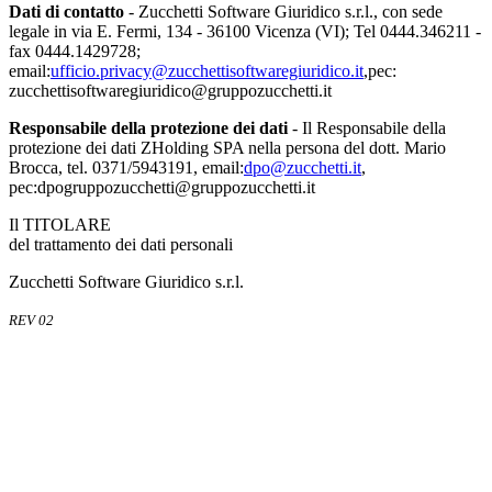
Dati di contatto
- Zucchetti Software Giuridico s.r.l., con sede
legale in via E. Fermi, 134 - 36100 Vicenza (VI); Tel 0444.346211 -
fax 0444.1429728;
email:
ufficio.privacy@zucchettisoftwaregiuridico.it
,pec:
zucchettisoftwaregiuridico@gruppozucchetti.it
Responsabile della protezione dei dati
- Il Responsabile della
protezione dei dati ZHolding SPA nella persona del dott. Mario
Brocca, tel. 0371/5943191, email:
dpo@zucchetti.it
,
pec:dpogruppozucchetti@gruppozucchetti.it
Il TITOLARE
del trattamento dei dati personali
Zucchetti Software Giuridico s.r.l.
REV 02